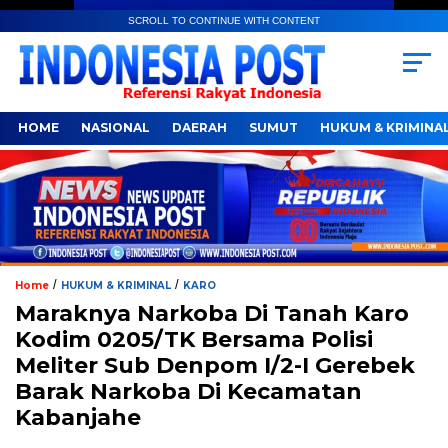
SCROLL TO CONTINUE WITH CONTENT
HOME
NASIONAL
DAERAH
SUMUT
HUKUM & KRIMINA
/
/
Home
HUKUM & KRIMINAL
KARO
Maraknya Narkoba Di Tanah Karo
Kodim 0205/TK Bersama Polisi
Meliter Sub Denpom I/2-I Gerebek
Barak Narkoba Di Kecamatan
Kabanjahe