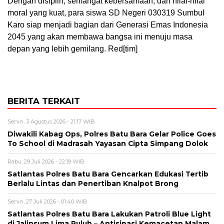
Dengan disiplin, semangat kebersamaan, dan nilai-nilai
moral yang kuat, para siswa SD Negeri 030319 Sumbul
Karo siap menjadi bagian dari Generasi Emas Indonesia
2045 yang akan membawa bangsa ini menuju masa
depan yang lebih gemilang. Red[tim]
BERITA TERKAIT
Senin, 3 Agustus 2026 - 21:17 WIB
Diwakili Kabag Ops, Polres Batu Bara Gelar Police Goes
To School di Madrasah Yayasan Cipta Simpang Dolok
Rabu, 29 Juli 2026 - 22:19 WIB
Satlantas Polres Batu Bara Gencarkan Edukasi Tertib
Berlalu Lintas dan Penertiban Knalpot Brong
Senin, 27 Juli 2026 - 01:40 WIB
Satlantas Polres Batu Bara Lakukan Patroli Blue Light
di Jalinsum Lima Puluh – Antisipasi Kemacetan Malam