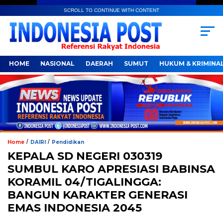
SCROLL TO CONTINUE WITH CONTENT
HOME
NASIONAL
DAERAH
SUMUT
HUKUM & KRIMINA
/
/
Home
DAIRI
Pendidikan
KEPALA SD NEGERI 030319
SUMBUL KARO APRESIASI BABINSA
KORAMIL 04/TIGALINGGA:
BANGUN KARAKTER GENERASI
EMAS INDONESIA 2045