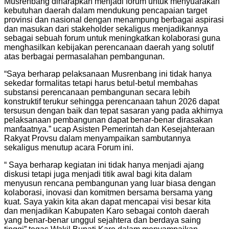
Musrenbang diharapkan menjadi forum untuk menyuarakan
kebutuhan daerah dalam mendukung pencapaian target
provinsi dan nasional dengan menampung berbagai aspirasi
dan masukan dari stakeholder sekaligus menjadikannya
sebagai sebuah forum untuk meningkatkan kolaborasi guna
menghasilkan kebijakan perencanaan daerah yang solutif
atas berbagai permasalahan pembangunan.
“Saya berharap pelaksanaan Musrenbang ini tidak hanya
sekedar formalitas tetapi harus betul-betul membahas
substansi perencanaan pembangunan secara lebih
konstruktif terukur sehingga perencanaan tahun 2026 dapat
tersusun dengan baik dan tepat sasaran yang pada akhirnya
pelaksanaan pembangunan dapat benar-benar dirasakan
manfaatnya.” ucap Asisten Pemerintah dan Kesejahteraan
Rakyat Provsu dalam menyampaikan sambutannya
sekaligus menutup acara Forum ini.
“ Saya berharap kegiatan ini tidak hanya menjadi ajang
diskusi tetapi juga menjadi titik awal bagi kita dalam
menyusun rencana pembangunan yang luar biasa dengan
kolaborasi, inovasi dan komitmen bersama bersama yang
kuat. Saya yakin kita akan dapat mencapai visi besar kita
dan menjadikan Kabupaten Karo sebagai contoh daerah
yang benar-benar unggul sejahtera dan berdaya saing