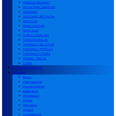
PAKPAK BHARAT
PEMATANGSIANTAR
SAMOSIR
SERDANG BEDAGAI
SIBOLGA
SIMALUNGUN
SIMEULUE
SUBULUSSALAM
TANJUNGBALAI
TAPANULI SELATAN
TAPANULI TENGAH
TAPANULI UTARA
TEBING TINGGI
TOBA
HUKUM & KRIMINAL
LAINNYA
Bisnis
Internasional
Pemerintahan
Kesehatan
Pendidikan
Politik
Teknologi
Wisata
OLAHRAGA