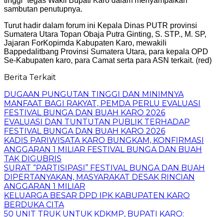
tinggi” tegas Wakil Bupati Karo dalam menyampaikan
sambutan penutupnya.
Turut hadir dalam forum ini Kepala Dinas PUTR provinsi
Sumatera Utara Topan Obaja Putra Ginting, S. STP., M. SP,
Jajaran ForKopimda Kabupaten Karo, mewakili
Bappedalitbang Provinsi Sumatera Utara, para kepala OPD
Se-Kabupaten karo, para Camat serta para ASN terkait. (red)
Berita Terkait
DUGAAN PUNGUTAN TINGGI DAN MINIMNYA
MANFAAT BAGI RAKYAT, PEMDA PERLU EVALUASI
FESTIVAL BUNGA DAN BUAH KARO 2026
EVALUASI DAN TUNTUTAN PUBLIK TERHADAP
FESTIVAL BUNGA DAN BUAH KARO 2026
KADIS PARIWISATA KARO BUNGKAM, KONFIRMASI
ANGGARAN 1 MILIAR FESTIVAL BUNGA DAN BUAH
TAK DIGUBRIS
SURAT “PARTISIPASI” FESTIVAL BUNGA DAN BUAH
DIPERTANYAKAN, MASYARAKAT DESAK RINCIAN
ANGGARAN 1 MILIAR
KELUARGA BESAR DPD IPK KABUPATEN KARO
BERDUKA CITA
50 UNIT TRUK UNTUK KDKMP, BUPATI KARO: