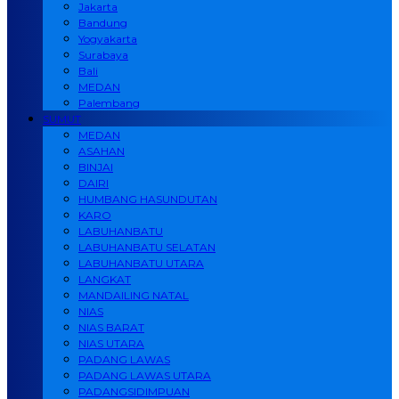
Jakarta
Bandung
Yogyakarta
Surabaya
Bali
MEDAN
Palembang
SUMUT
MEDAN
ASAHAN
BINJAI
DAIRI
HUMBANG HASUNDUTAN
KARO
LABUHANBATU
LABUHANBATU SELATAN
LABUHANBATU UTARA
LANGKAT
MANDAILING NATAL
NIAS
NIAS BARAT
NIAS UTARA
PADANG LAWAS
PADANG LAWAS UTARA
PADANGSIDIMPUAN