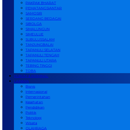
PAKPAK BHARAT
PEMATANGSIANTAR
SAMOSIR
SERDANG BEDAGAI
SIBOLGA
SIMALUNGUN
SIMEULUE
SUBULUSSALAM
TANJUNGBALAI
TAPANULI SELATAN
TAPANULI TENGAH
TAPANULI UTARA
TEBING TINGGI
TOBA
HUKUM & KRIMINAL
LAINNYA
Bisnis
Internasional
Pemerintahan
Kesehatan
Pendidikan
Politik
Teknologi
Wisata
OLAHRAGA