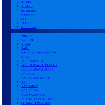
Jakarta
Bandung
Yogyakarta
Surabaya
Bali
MEDAN
Palembang
SUMUT
MEDAN
ASAHAN
BINJAI
DAIRI
HUMBANG HASUNDUTAN
KARO
LABUHANBATU
LABUHANBATU SELATAN
LABUHANBATU UTARA
LANGKAT
MANDAILING NATAL
NIAS
NIAS BARAT
NIAS UTARA
PADANG LAWAS
PADANG LAWAS UTARA
PADANGSIDIMPUAN