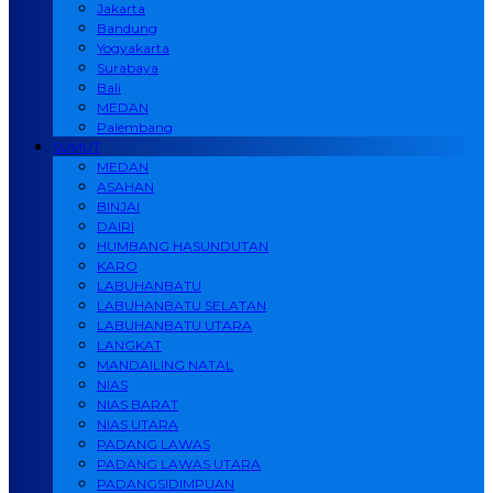
Jakarta
Bandung
Yogyakarta
Surabaya
Bali
MEDAN
Palembang
SUMUT
MEDAN
ASAHAN
BINJAI
DAIRI
HUMBANG HASUNDUTAN
KARO
LABUHANBATU
LABUHANBATU SELATAN
LABUHANBATU UTARA
LANGKAT
MANDAILING NATAL
NIAS
NIAS BARAT
NIAS UTARA
PADANG LAWAS
PADANG LAWAS UTARA
PADANGSIDIMPUAN