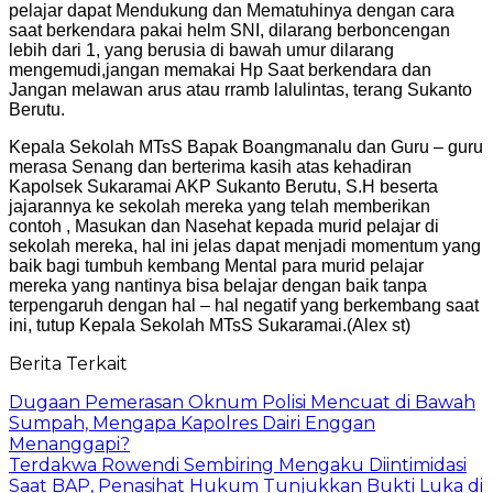
pelajar dapat Mendukung dan Mematuhinya dengan cara
saat berkendara pakai helm SNI, dilarang berboncengan
lebih dari 1, yang berusia di bawah umur dilarang
mengemudi,jangan memakai Hp Saat berkendara dan
Jangan melawan arus atau rramb lalulintas, terang Sukanto
Berutu.
Kepala Sekolah MTsS Bapak Boangmanalu dan Guru – guru
merasa Senang dan berterima kasih atas kehadiran
Kapolsek Sukaramai AKP Sukanto Berutu, S.H beserta
jajarannya ke sekolah mereka yang telah memberikan
contoh , Masukan dan Nasehat kepada murid pelajar di
sekolah mereka, hal ini jelas dapat menjadi momentum yang
baik bagi tumbuh kembang Mental para murid pelajar
mereka yang nantinya bisa belajar dengan baik tanpa
terpengaruh dengan hal – hal negatif yang berkembang saat
ini, tutup Kepala Sekolah MTsS Sukaramai.(Alex st)
Berita Terkait
Dugaan Pemerasan Oknum Polisi Mencuat di Bawah
Sumpah, Mengapa Kapolres Dairi Enggan
Menanggapi?
Terdakwa Rowendi Sembiring Mengaku Diintimidasi
Saat BAP, Penasihat Hukum Tunjukkan Bukti Luka di