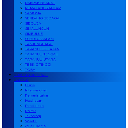
PAKPAK BHARAT
PEMATANGSIANTAR
SAMOSIR
SERDANG BEDAGAI
SIBOLGA
SIMALUNGUN
SIMEULUE
SUBULUSSALAM
TANJUNGBALAI
TAPANULI SELATAN
TAPANULI TENGAH
TAPANULI UTARA
TEBING TINGGI
TOBA
HUKUM & KRIMINAL
LAINNYA
Bisnis
Internasional
Pemerintahan
Kesehatan
Pendidikan
Politik
Teknologi
Wisata
OLAHRAGA